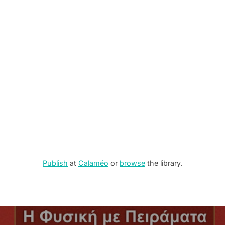
Publish
at
Calaméo
or
browse
the library.
Post